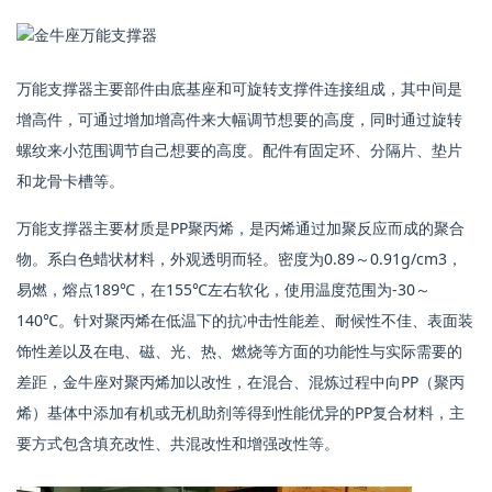
万能支撑器主要部件由底基座和可旋转支撑件连接组成，其中间是
增高件，可通过增加增高件来大幅调节想要的高度，同时通过旋转
螺纹来小范围调节自己想要的高度。配件有固定环、分隔片、垫片
和龙骨卡槽等。
万能支撑器主要材质是PP聚丙烯，是丙烯通过加聚反应而成的聚合
物。系白色蜡状材料，外观透明而轻。密度为0.89～0.91g/cm3，
易燃，熔点189℃，在155℃左右软化，使用温度范围为-30～
140℃。针对聚丙烯在低温下的抗冲击性能差、耐候性不佳、表面装
饰性差以及在电、磁、光、热、燃烧等方面的功能性与实际需要的
差距，金牛座对聚丙烯加以改性，在混合、混炼过程中向PP（聚丙
烯）基体中添加有机或无机助剂等得到性能优异的PP复合材料，主
要方式包含填充改性、共混改性和增强改性等。