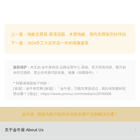
上一篇：地板支撑器-屋顶花园、木塑地板、室内支撑架空好伴侣
下一篇：2024开工大吉开启一年的璀璨篇章
版权保护：
本文由 金牛座科技·品牌运营中心 原创。官方所有内容、图片如
未经过授权，禁止任何形式的采集、镜像（转载除外）！
* 转载请保留如下内容：
[来源]：金牛座官网 [标题]：「金牛座」万能支撑器优点，相比传统建材优
势在哪？ [地址]：https://www.jinniuz.com/media/in20190006
金牛座 - 持续为客户提供专业的支撑产品和解决方案！
关于金牛座 About Us