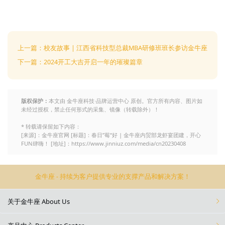
上一篇：校友故事 | 江西省科技型总裁MBA研修班班长参访金牛座
下一篇：2024开工大吉开启一年的璀璨篇章
版权保护：
本文由 金牛座科技·品牌运营中心 原创。官方所有内容、图片如
未经过授权，禁止任何形式的采集、镜像（转载除外）！
* 转载请保留如下内容：
[来源]：金牛座官网 [标题]：春日”莓“好 | 金牛座内贸部龙虾宴团建，开心
FUN肆嗨！ [地址]：https://www.jinniuz.com/media/cn20230408
金牛座 - 持续为客户提供专业的支撑产品和解决方案！
关于金牛座 About Us