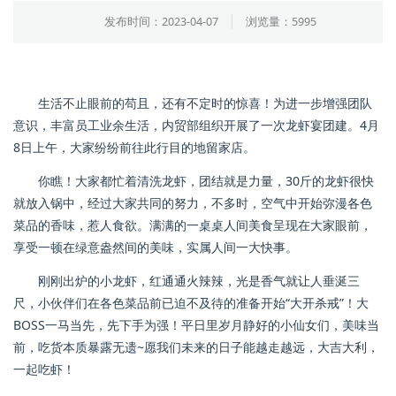
发布时间：2023-04-07
浏览量：5995
生活不止眼前的苟且，还有不定时的惊喜！为进一步增强团队
意识，丰富员工业余生活，内贸部组织开展了一次龙虾宴团建。4月
8日上午，大家纷纷前往此行目的地留家店。
你瞧！大家都忙着清洗龙虾，团结就是力量，30斤的龙虾很快
就放入锅中，经过大家共同的努力，不多时，空气中开始弥漫各色
菜品的香味，惹人食欲。满满的一桌桌人间美食呈现在大家眼前，
享受一顿在绿意盎然间的美味，实属人间一大快事。
刚刚出炉的小龙虾，红通通火辣辣，光是香气就让人垂涎三
尺，小伙伴们在各色菜品前已迫不及待的准备开始“大开杀戒”！大
BOSS一马当先，先下手为强！平日里岁月静好的小仙女们，美味当
前，吃货本质暴露无遗~愿我们未来的日子能越走越远，大吉大利，
一起吃虾！