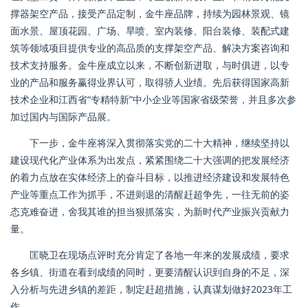
撑器架空产品，接受产品定制，金牛座品牌，持续为园林景观、镜
面水景、屋顶花园、广场、旱喷、室内装修、阳台装修、装配式建
筑等领域项目提供专业的高品质的支撑架空产品、解决方案咨询和
技术支持服务。金牛座成立以来，不断创新进取，与时俱进，以专
业的产品和服务赢得业界认可，取得骄人业绩。先后获得国家高新
技术企业和江西省“专精特新”中小企业等国家省级荣誉，并且多次参
加过国内与国际产品展。
下一步，金牛座将深入贯彻落实党的二十大精神，继续坚持以
建设现代化产业体系为出发点，紧紧围绕二十大强调的把发展经济
的着力点放在实体经济上的奋斗目标，以推进经济建设和发展特色
产业等重点工作为抓手，不进则退的清醒赶超争先，一往无前的姿
态克难奋进，舍我其谁的担当狠抓落实，为新时代产业振兴贡献力
量。
匡晓卫在现场点评时充分肯定了各地一年来的发展成绩，要求
各乡镇、街道在看到成绩的同时，更要清醒认识到自身的不足，深
入分析与先进乡镇的差距，制定赶超措施，认真谋划做好2023年工
作。