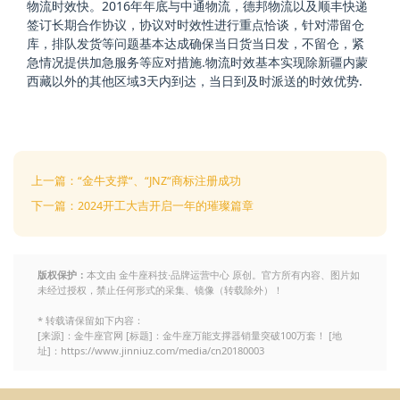
物流时效快。2016年年底与中通物流，德邦物流以及顺丰快递
签订长期合作协议，协议对时效性进行重点恰谈，针对滞留仓
库，排队发货等问题基本达成确保当日货当日发，不留仓，紧
急情况提供加急服务等应对措施.物流时效基本实现除新疆内蒙
西藏以外的其他区域3天内到达，当日到及时派送的时效优势.
上一篇：“金牛支撑“、“JNZ“商标注册成功
下一篇：2024开工大吉开启一年的璀璨篇章
版权保护：
本文由 金牛座科技·品牌运营中心 原创。官方所有内容、图片如
未经过授权，禁止任何形式的采集、镜像（转载除外）！
* 转载请保留如下内容：
[来源]：金牛座官网 [标题]：金牛座万能支撑器销量突破100万套！ [地
址]：https://www.jinniuz.com/media/cn20180003